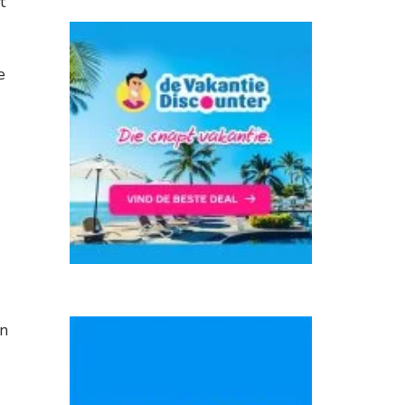
t
e
an