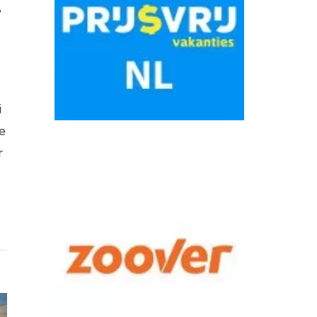
,
i
e
r