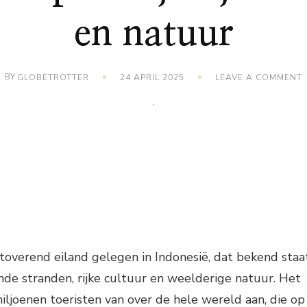
en natuur
BY
GLOBETROTTER
24 APRIL 2025
LEAVE A COMMENT
B
P
toverend eiland gelegen in Indonesië, dat bekend staa
e stranden, rijke cultuur en weelderige natuur. Het
 miljoenen toeristen van over de hele wereld aan, die op