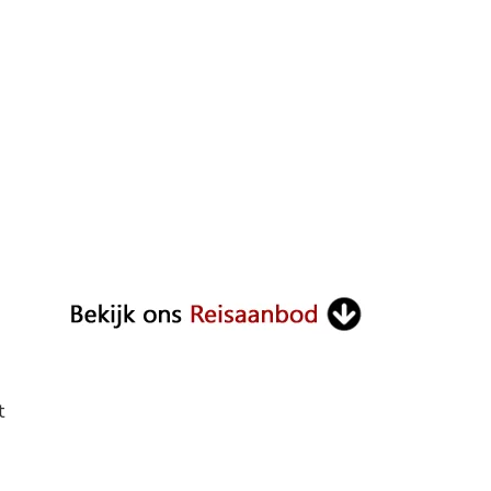
ON
BADUNG
ALI:
EEN
ARADIJSELIJK
EILAND
VOL
CULTUUR
EN
NATUUR
t