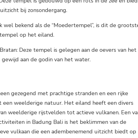
Deze tempel is gebouwd op een rots in de zee en bied
uitzicht bij zonsondergang.
k wel bekend als de “Moedertempel”, is dit de grootst
 tempel op het eiland.
ratan: Deze tempel is gelegen aan de oevers van het
 gewijd aan de godin van het water.
lleen gezegend met prachtige stranden en een rijke
 een weelderige natuur. Het eiland heeft een divers
van weelderige rijstvelden tot actieve vulkanen. Een v
tiviteiten in Badung Bali is het beklimmen van de
ieve vulkaan die een adembenemend uitzicht biedt op