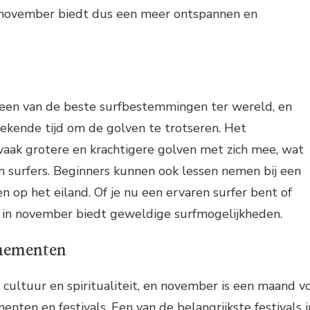
in november biedt dus een meer ontspannen en
s een van de beste surfbestemmingen ter wereld, en
ekende tijd om de golven te trotseren. Het
vaak grotere en krachtigere golven met zich mee, wat
en surfers. Beginners kunnen ook lessen nemen bij een
n op het eiland. Of je nu een ervaren surfer bent of
li in november biedt geweldige surfmogelijkheden.
enementen
n cultuur en spiritualiteit, en november is een maand v
nten en festivals. Een van de belangrijkste festivals i