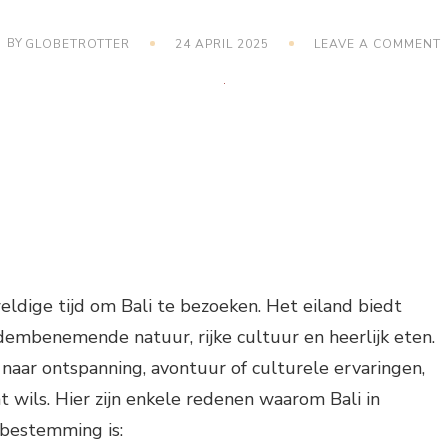
BY
GLOBETROTTER
24 APRIL 2025
LEAVE A COMMENT
B
I
ldige tijd om Bali te bezoeken. Het eiland biedt
dembenemende natuur, rijke cultuur en heerlijk eten.
 naar ontspanning, avontuur of culturele ervaringen,
t wils. Hier zijn enkele redenen waarom Bali in
bestemming is: