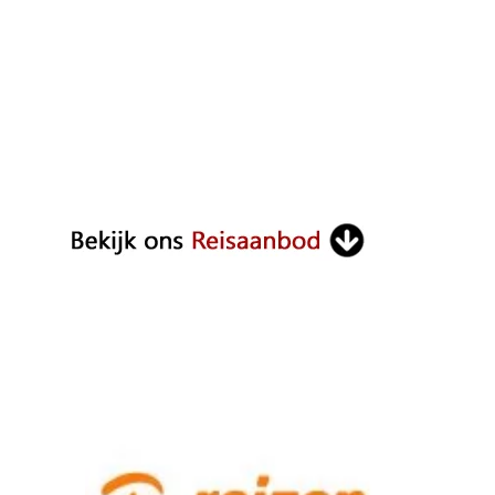
ON
ALI
N
NOVEMBER