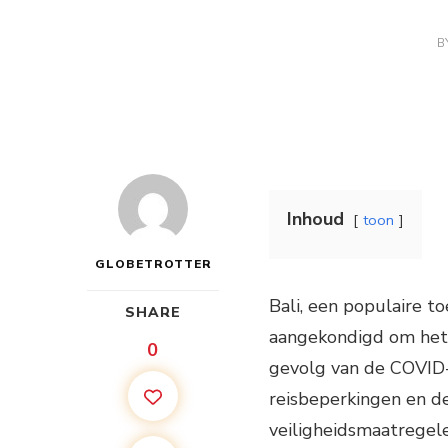
B
Inhoud
toon
GLOBETROTTER
Bali, een populaire t
SHARE
aangekondigd om het 
0
gevolg van de COVID
reisbeperkingen en d
veiligheidsmaatregel