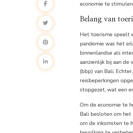
economie te stimuler
Belang van toer
Het toerisme speelt e
pandemie was het ei
binnenlandse als inter
aanzienlijk bij aan d
(bbp) van Bali. Echt
reisbeperkingen opgel
stopgezet, wat een e
Om de economie te he
Bali besloten om het 
om de inkomsten te h
bevolking te verbeter