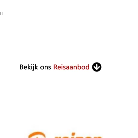
ON
NT
BALI
REOPEN
TOURISM