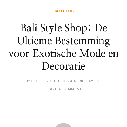
BALI BLOG
Bali Style Shop: De
Ultieme Bestemming
voor Exotische Mode en
Decoratie
BY
GLOBETROTTER
24 APRIL 2025
ON
LEAVE A COMMENT
BALI
STYLE
SHOP:
DE
ULTIEME
BESTEMMING
VOOR