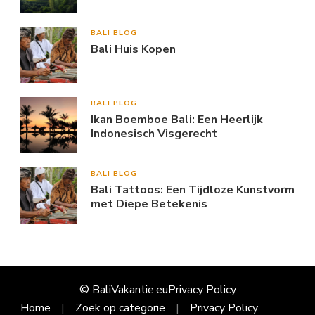
BALI BLOG
Bali Huis Kopen
BALI BLOG
Ikan Boemboe Bali: Een Heerlijk
Indonesisch Visgerecht
BALI BLOG
Bali Tattoos: Een Tijdloze Kunstvorm
met Diepe Betekenis
© BaliVakantie.eu
Privacy Policy
Home
Zoek op categorie
Privacy Policy