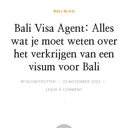
BALI BLOG
Bali Visa Agent: Alles
wat je moet weten over
het verkrijgen van een
visum voor Bali
BY
GLOBETROTTER
23 NOVEMBER 2023
ON
LEAVE A COMMENT
BALI
VISA
AGENT:
ALLES
WAT
JE
MOET