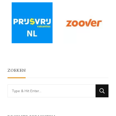
ZOEKEN
Looking
for
Something?