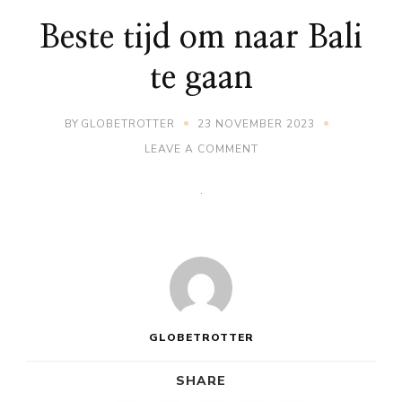
Beste tijd om naar Bali
te gaan
BY
GLOBETROTTER
23 NOVEMBER 2023
ON
LEAVE A COMMENT
BESTE
TIJD
OM
NAAR
BALI
TE
GAAN
GLOBETROTTER
SHARE