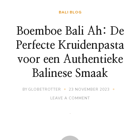
BALI BLOG
Boemboe Bali Ah: De
Perfecte Kruidenpasta
voor een Authentieke
Balinese Smaak
BY
GLOBETROTTER
23 NOVEMBER 2023
ON
LEAVE A COMMENT
BOEMBOE
BALI
AH:
DE
PERFECTE
KRUIDENPASTA
VOOR