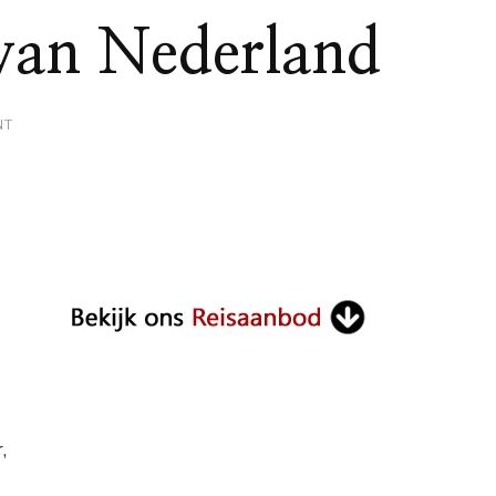
 van Nederland
ON
NT
BOEMBOE
BALI
DEVENTER:
DE
AUTHENTIEKE
INDONESISCHE
SMAAK
IN
HET
HART
VAN
NEDERLAND
,