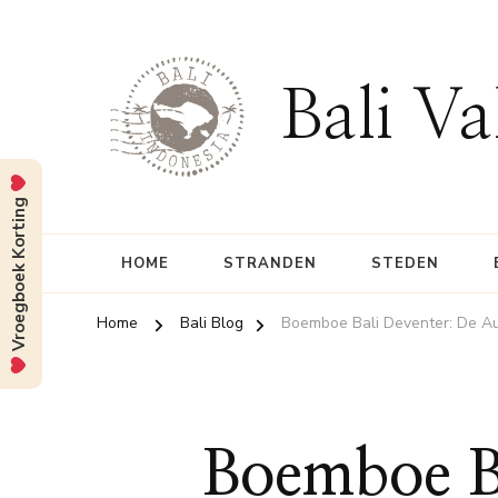
Bali Va
Vroegboek Korting
HOME
STRANDEN
STEDEN
Home
Bali Blog
Boemboe Bali Deventer: De Au
Boemboe Ba