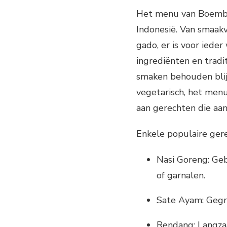
Het menu van Boemboe
Indonesië. Van smaakv
gado, er is voor iede
ingrediënten en tradi
smaken behouden blijv
vegetarisch, het men
aan gerechten die aan
Enkele populaire gere
Nasi Goreng: Geb
of garnalen.
Sate Ayam: Gegri
Rendang: Langzaa