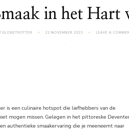
Smaak in het Hart
Y
GLOBETROTTER
23 NOVEMBER 2023
LEAVE A COMME
 is een culinaire hotspot die liefhebbers van de
niet mogen missen. Gelegen in het pittoreske Deventer
 een authentieke smaakervaring die je meeneemt naar