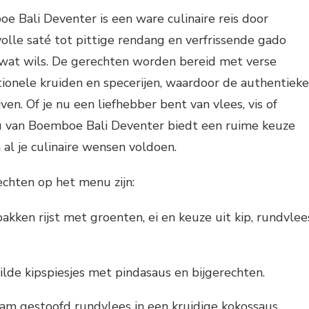
 Bali Deventer is een ware culinaire reis door
olle saté tot pittige rendang en verfrissende gado
r wat wils. De gerechten worden bereid met verse
tionele kruiden en specerijen, waardoor de authentieke
en. Of je nu een liefhebber bent van vlees, vis of
u van Boemboe Bali Deventer biedt een ruime keuze
 al je culinaire wensen voldoen.
chten op het menu zijn:
akken rijst met groenten, ei en keuze uit kip, rundvlee
lde kipspiesjes met pindasaus en bijgerechten.
m gestoofd rundvlees in een kruidige kokossaus.