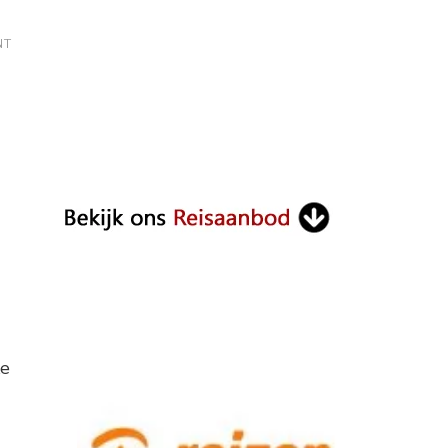
ON
NT
BUSINESS
VISA
BALI
ke