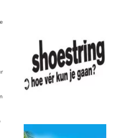
de
ur
m
e