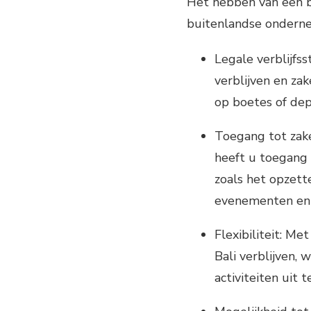
Het hebben van een bu
buitenlandse ondernem
Legale verblijfss
verblijven en zak
op boetes of dep
Toegang tot zake
heeft u toegang 
zoals het opzette
evenementen en 
Flexibiliteit: Me
Bali verblijven,
activiteiten uit 