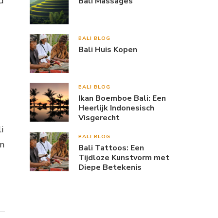
d
Bali Massages
BALI BLOG
Bali Huis Kopen
BALI BLOG
Ikan Boemboe Bali: Een
Heerlijk Indonesisch
Visgerecht
i
BALI BLOG
en
Bali Tattoos: Een
Tijdloze Kunstvorm met
Diepe Betekenis