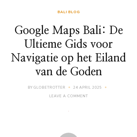
BALI BLOG
Google Maps Bali: De
Ultieme Gids voor
Navigatie op het Eiland
van de Goden
BY
GLOBETROTTER
24 APRIL 2025
ON
LEAVE A COMMENT
GOOGLE
MAPS
BALI:
DE
ULTIEME
GIDS
VOOR