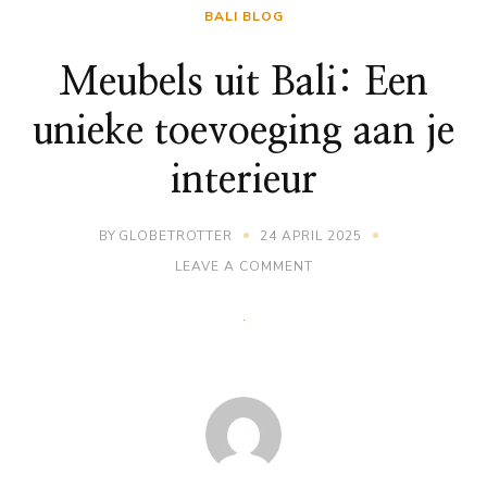
BALI BLOG
Meubels uit Bali: Een
unieke toevoeging aan je
interieur
BY
GLOBETROTTER
24 APRIL 2025
ON
LEAVE A COMMENT
MEUBELS
UIT
BALI:
EEN
UNIEKE
TOEVOEGING
AAN
JE
INTERIEUR