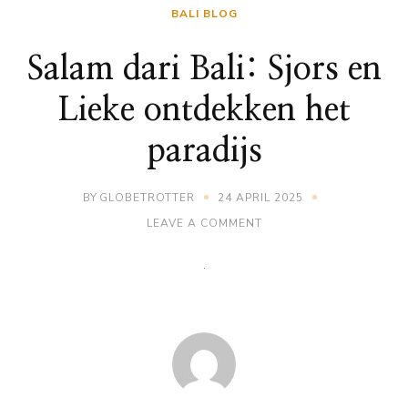
BALI BLOG
Salam dari Bali: Sjors en
Lieke ontdekken het
paradijs
BY
GLOBETROTTER
24 APRIL 2025
ON
LEAVE A COMMENT
SALAM
DARI
BALI:
SJORS
EN
LIEKE
ONTDEKKEN
HET
PARADIJS