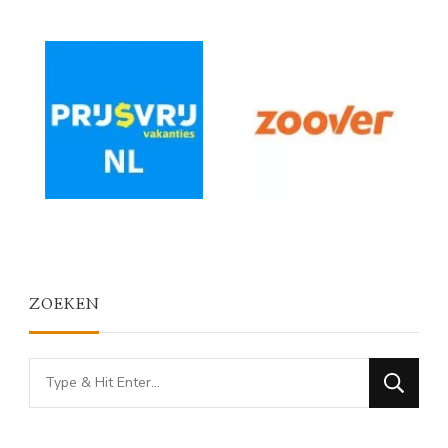
ZOEKEN
Looking
for
Something?