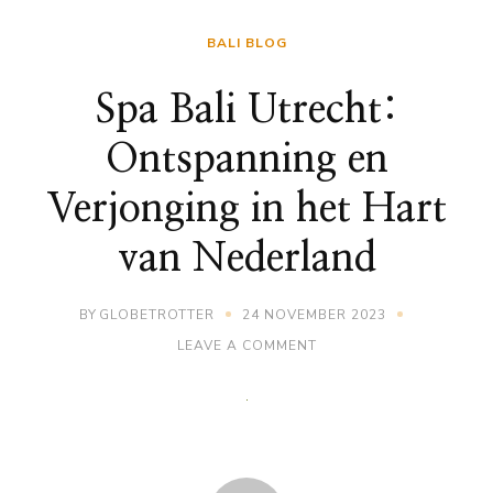
BALI BLOG
Spa Bali Utrecht:
Ontspanning en
Verjonging in het Hart
van Nederland
BY
GLOBETROTTER
24 NOVEMBER 2023
ON
LEAVE A COMMENT
SPA
BALI
UTRECHT:
ONTSPANNING
EN
VERJONGING
IN