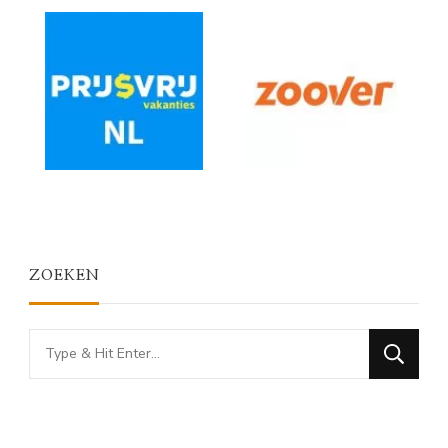
ZOEKEN
Looking
for
Something?