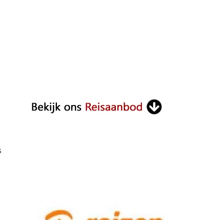
ON
SURF
CAMP
N
ALI
s