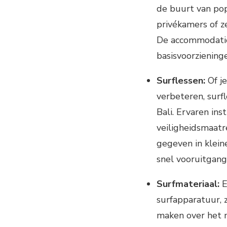
de buurt van pop
privékamers of ze
De accommodaties
basisvoorzieninge
Surflessen:
Of je
verbeteren, surf
Bali. Ervaren ins
veiligheidsmaatr
gegeven in kleine
snel vooruitgang
Surfmateriaal:
E
surfapparatuur, 
maken over het m