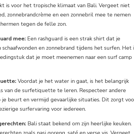
kt is voor het tropische klimaat van Bali. Vergeet niet
d, zonnebrandcrème en een zonnebril mee te nemen
chermen tegen de felle zon.
uard mee:
Een rashguard is een strak shirt dat je
schaafwonden en zonnebrand tijdens het surfen. Het 
kledingstuk dat je moet meenemen naar een surf camp
quette:
Voordat je het water in gaat, is het belangrijk
s van de surfetiquette te leren. Respecteer andere
 je beurt en vermijd gevaarlijke situaties. Dit zorgt voo
ezierige surfervaring voor iedereen.
gerechten:
Bali staat bekend om zijn heerlijke keuken.
erechten zoals nasi goreng, saté en verse vis. Vergeet