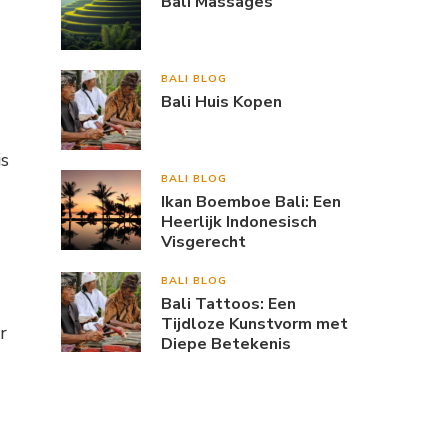
Bali Massages
BALI BLOG
Bali Huis Kopen
is
BALI BLOG
Ikan Boemboe Bali: Een
Heerlijk Indonesisch
Visgerecht
BALI BLOG
Bali Tattoos: Een
Tijdloze Kunstvorm met
r
Diepe Betekenis