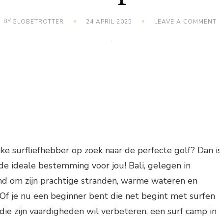
BY
GLOBETROTTER
24 APRIL 2025
LEAVE A COMMENT
I
B
jke surfliefhebber op zoek naar de perfecte golf? Dan i
 de ideale bestemming voor jou! Bali, gelegen in
end om zijn prachtige stranden, warme wateren en
Of je nu een beginner bent die net begint met surfen
 die zijn vaardigheden wil verbeteren, een surf camp in