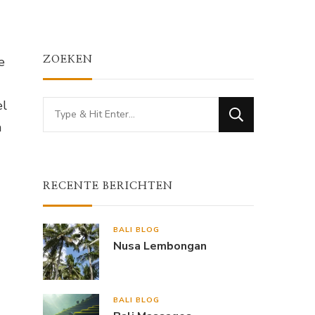
e
ZOEKEN
el
Looking
n
for
Something?
RECENTE BERICHTEN
BALI BLOG
Nusa Lembongan
BALI BLOG