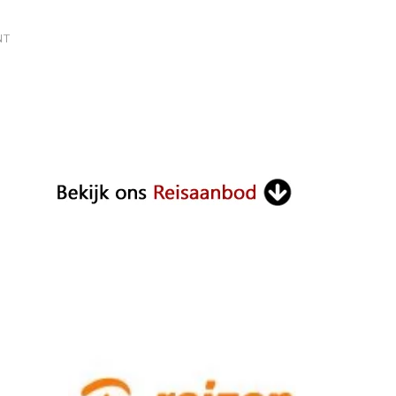
ON
NT
TIJDSVERSCHIL
NEDERLAND
BALI