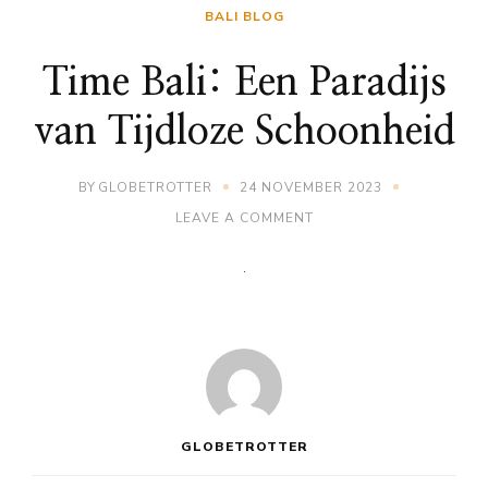
BALI BLOG
Time Bali: Een Paradijs
van Tijdloze Schoonheid
BY
GLOBETROTTER
24 NOVEMBER 2023
ON
LEAVE A COMMENT
TIME
BALI:
EEN
PARADIJS
VAN
TIJDLOZE
SCHOONHEID
GLOBETROTTER