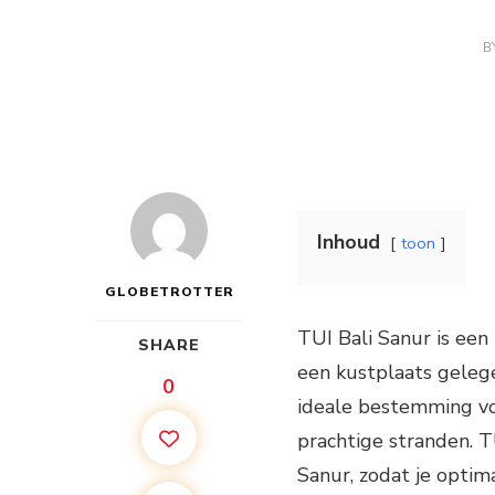
B
Inhoud
toon
GLOBETROTTER
TUI Bali Sanur is een
SHARE
een kustplaats gelege
0
ideale bestemming voo
prachtige stranden. T
Sanur, zodat je opti