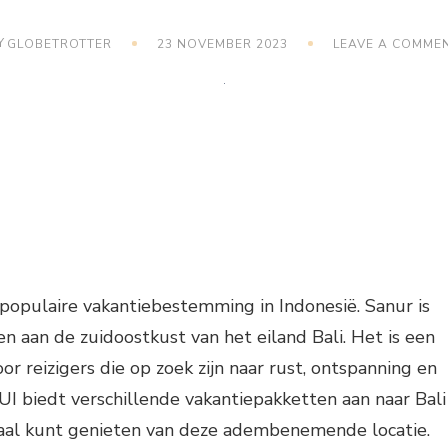
Y
GLOBETROTTER
23 NOVEMBER 2023
LEAVE A COMME
 populaire vakantiebestemming in Indonesië. Sanur is
n aan de zuidoostkust van het eiland Bali. Het is een
r reizigers die op zoek zijn naar rust, ontspanning en
UI biedt verschillende vakantiepakketten aan naar Bali
maal kunt genieten van deze adembenemende locatie.