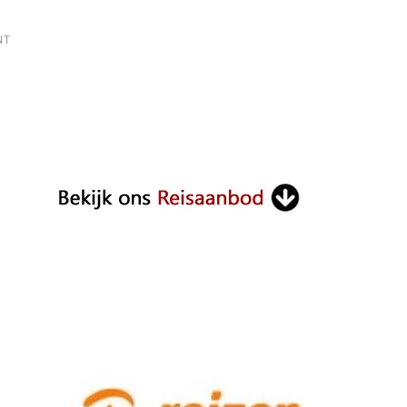
ON
NT
TUI
BALI
SANUR