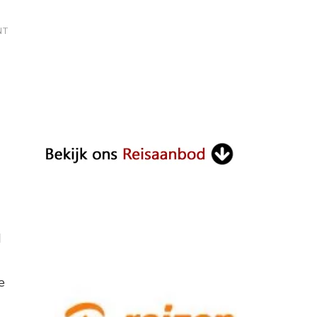
ON
NT
VILLA
RENTAL
BALI
d
e