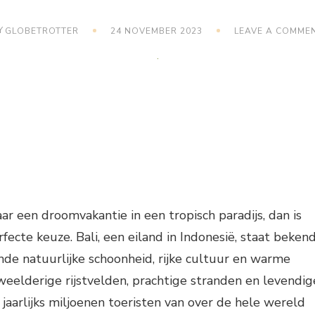
Y
GLOBETROTTER
24 NOVEMBER 2023
LEAVE A COMME
ar een droomvakantie in een tropisch paradijs, dan is
erfecte keuze. Bali, een eiland in Indonesië, staat beken
e natuurlijke schoonheid, rijke cultuur en warme
 weelderige rijstvelden, prachtige stranden en levendig
 jaarlijks miljoenen toeristen van over de hele wereld