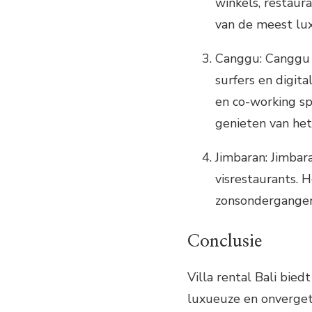
winkels, restaura
van de meest luxu
Canggu: Canggu 
surfers en digita
en co-working sp
genieten van het
Jimbaran: Jimbar
visrestaurants. 
zonsondergangen,
Conclusie
Villa rental Bali bie
luxueuze en onvergete