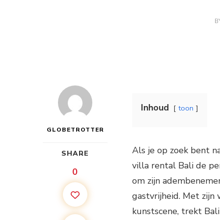
B
Inhoud
toon
GLOBETROTTER
Als je op zoek bent na
SHARE
villa rental Bali de p
0
om zijn adembenemend
gastvrijheid. Met zijn
kunstscene, trekt Bali