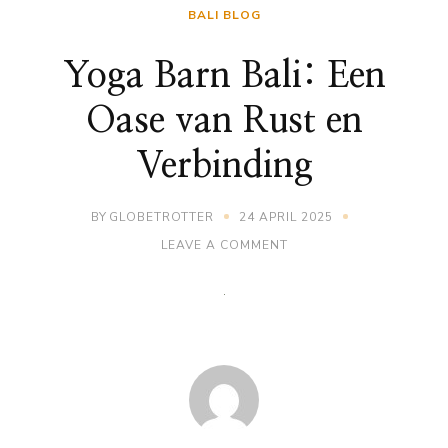
BALI BLOG
Yoga Barn Bali: Een
Oase van Rust en
Verbinding
BY
GLOBETROTTER
24 APRIL 2025
ON
LEAVE A COMMENT
YOGA
BARN
BALI:
EEN
OASE
VAN
RUST
EN
VERBINDING