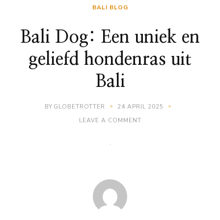
BALI BLOG
Bali Dog: Een uniek en
geliefd hondenras uit
Bali
BY
GLOBETROTTER
24 APRIL 2025
ON
LEAVE A COMMENT
BALI
DOG:
EEN
UNIEK
EN
GELIEFD
HONDENRAS
UIT
BALI