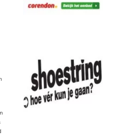
n
in
s
d