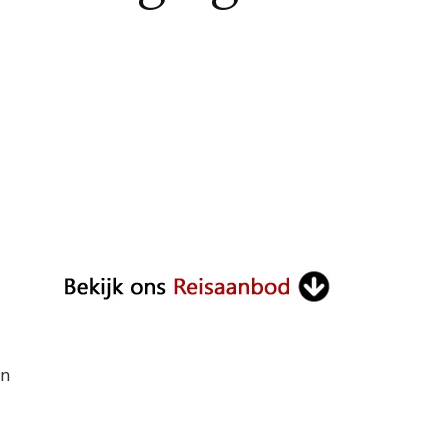
ON
ALI
HANGLAMP:
EEN
SFEERVOLLE
TOEVOEGING
AAN
E
NTERIEUR
en