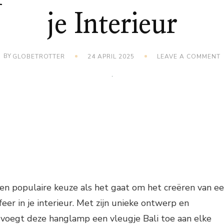
je Interieur
BY
GLOBETROTTER
24 APRIL 2025
LEAVE A COMMENT
B
J
I
en populaire keuze als het gaat om het creëren van e
eer in je interieur. Met zijn unieke ontwerp en
 voegt deze hanglamp een vleugje Bali toe aan elke