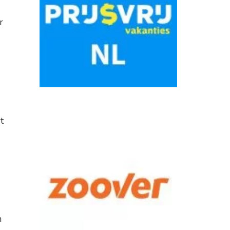
r
t
n