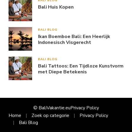
BALI BLOG
Bali Huis Kopen
BALI BLOG
Ikan Boemboe Bali: Een Heerlijk
Indonesisch Visgerecht
BALI BLOG
Bali Tattoos: Een Tijdloze Kunstvorm
met Diepe Betekenis
© BaliVakantie.eu
Privacy Policy
Home
Zoek op categorie
Privacy Policy
Bali Blog