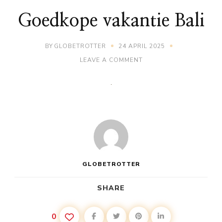
Goedkope vakantie Bali
BY
GLOBETROTTER
24 APRIL 2025
ON
LEAVE A COMMENT
GOEDKOPE
VAKANTIE
BALI
GLOBETROTTER
SHARE
0