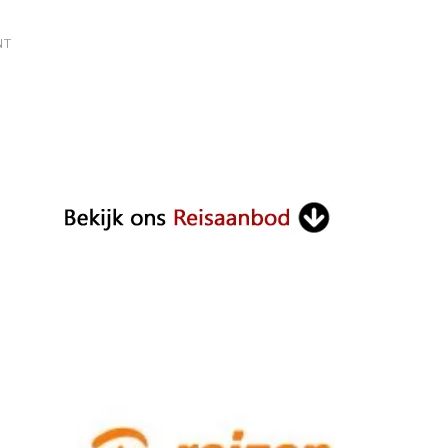
ON
NT
BALI:
HOE
LANG
VLIEGEN?