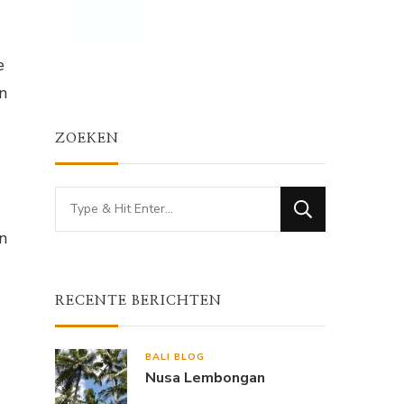
e
n
ZOEKEN
Looking
for
n
Something?
RECENTE BERICHTEN
BALI BLOG
Nusa Lembongan