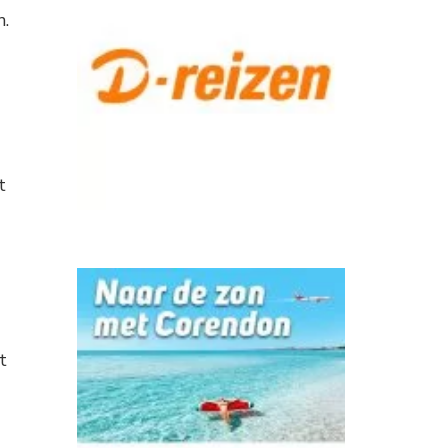
n.
t
t