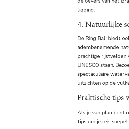
de oevers van het Br
ligging.
4. Natuurlijke 
De Ring Bali biedt o
adembenemende natuur
prachtige rijstvelden 
UNESCO staan. Bezoek
spectaculaire waterva
uitzichten op de vul
Praktische tips 
Als je van plan bent o
tips om je reis soepel