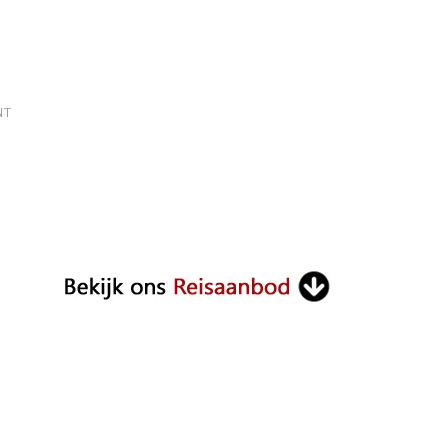
ON
NT
RING
BALI:
ONTDEK
DE
BETOVERENDE
SCHOONHEID
VAN
HET
EILAND