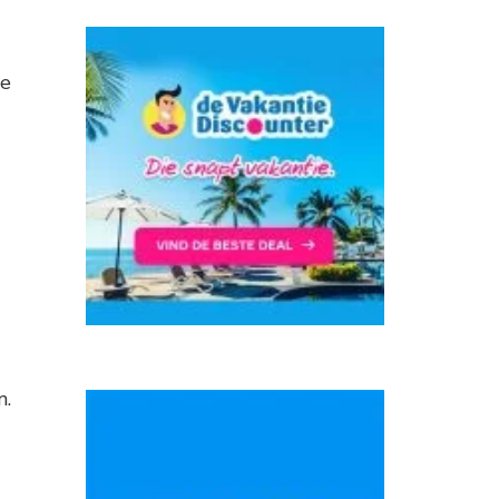
le
n.