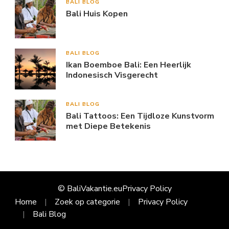
BALI BLOG
Bali Huis Kopen
BALI BLOG
Ikan Boemboe Bali: Een Heerlijk
Indonesisch Visgerecht
BALI BLOG
Bali Tattoos: Een Tijdloze Kunstvorm
met Diepe Betekenis
© BaliVakantie.eu
Privacy Policy
Home
Zoek op categorie
Privacy Policy
Bali Blog