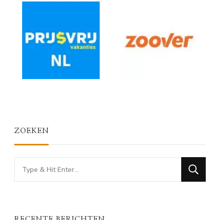
ZOEKEN
Looking
for
Something?
RECENTE BERICHTEN