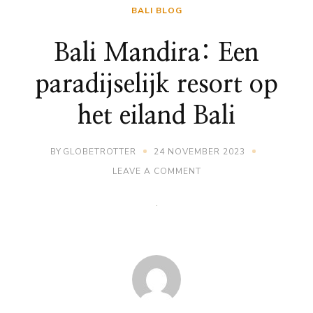
BALI BLOG
Bali Mandira: Een
paradijselijk resort op
het eiland Bali
BY
GLOBETROTTER
24 NOVEMBER 2023
ON
LEAVE A COMMENT
BALI
MANDIRA:
EEN
PARADIJSELIJK
RESORT
OP
HET
EILAND
BALI