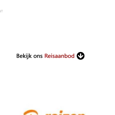
ON
NT
BALI
TSUNAMI