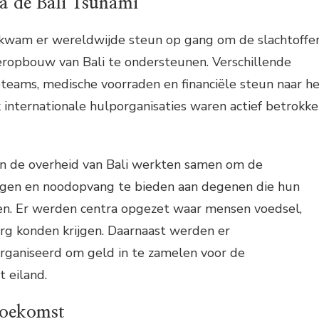
a de Bali Tsunami
 kwam er wereldwijde steun op gang om de slachtoffe
ropbouw van Bali te ondersteunen. Verschillende
teams, medische voorraden en financiële steun naar h
 internationale hulporganisaties waren actief betrokk
en de overheid van Bali werkten samen om de
angen en noodopvang te bieden aan degenen die hun
en. Er werden centra opgezet waar mensen voedsel,
rg konden krijgen. Daarnaast werden er
organiseerd om geld in te zamelen voor de
 eiland.
toekomst