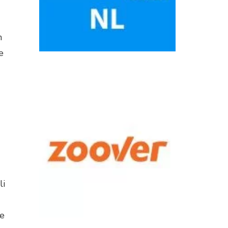
n
e
li
we