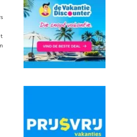
rs
et
en