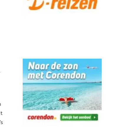
l
n
at
’s