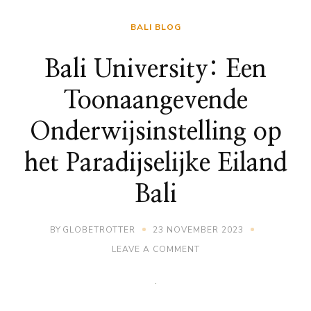
BALI BLOG
Bali University: Een
Toonaangevende
Onderwijsinstelling op
het Paradijselijke Eiland
Bali
BY
GLOBETROTTER
23 NOVEMBER 2023
ON
LEAVE A COMMENT
BALI
UNIVERSITY:
EEN
TOONAANGEVENDE
ONDERWIJSINSTELLING