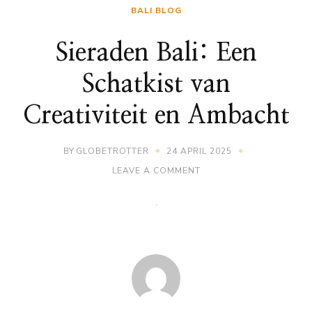
BALI BLOG
Sieraden Bali: Een
Schatkist van
Creativiteit en Ambacht
BY
GLOBETROTTER
24 APRIL 2025
ON
LEAVE A COMMENT
SIERADEN
BALI:
EEN
SCHATKIST
VAN
CREATIVITEIT
EN
AMBACHT