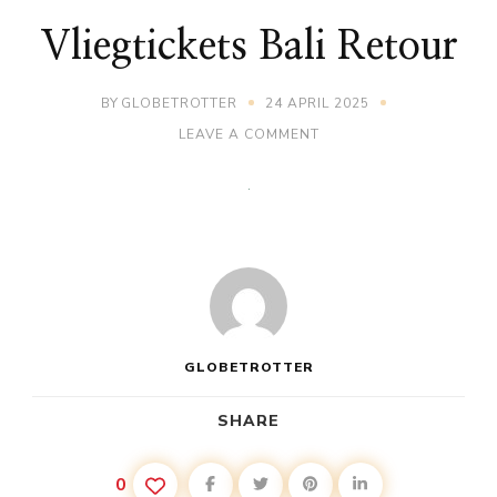
Vliegtickets Bali Retour
BY
GLOBETROTTER
24 APRIL 2025
ON
LEAVE A COMMENT
VLIEGTICKETS
BALI
RETOUR
GLOBETROTTER
SHARE
0