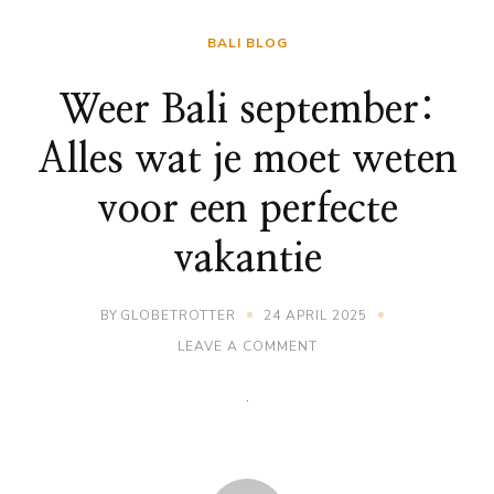
BALI BLOG
Weer Bali september:
Alles wat je moet weten
voor een perfecte
vakantie
BY
GLOBETROTTER
24 APRIL 2025
ON
LEAVE A COMMENT
WEER
BALI
SEPTEMBER:
ALLES
WAT
JE
MOET