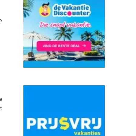
e
e
t