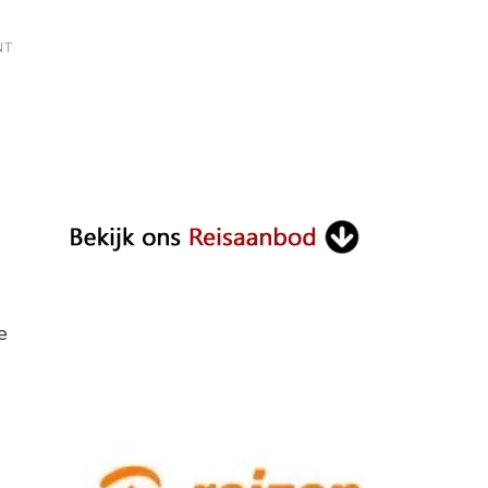
ON
NT
BALI
VISUM
e